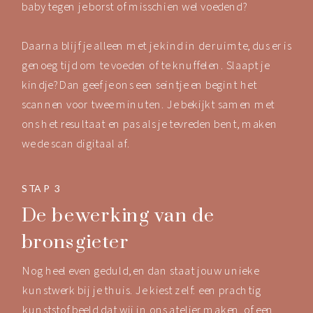
baby tegen je borst of misschien wel voedend?
Daarna blijf je alleen met je kind in de ruimte, dus er is
genoeg tijd om te voeden of te knuffelen. Slaapt je
kindje? Dan geef je ons een seintje en begint het
scannen voor twee minuten. Je bekijkt samen met
ons het resultaat en pas als je tevreden bent, maken
we de scan digitaal af.
STAP 3
De bewerking van de
bronsgieter
Nog heel even geduld, en dan staat jouw unieke
kunstwerk bij je thuis. Je kiest zelf: een prachtig
kunststof beeld dat wij in ons atelier maken, of een