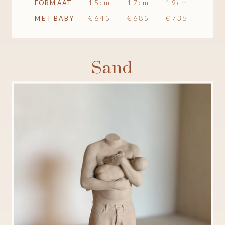
15cm
17cm
19cm
FORMAAT
€645
€685
€735
MET BABY
Sand