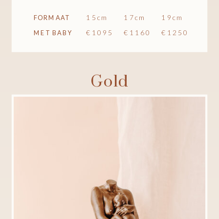
15cm
17cm
19cm
FORMAAT
€1095
€1160
€1250
MET BABY
Gold