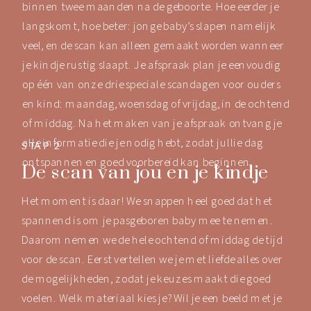
binnen twee maanden na de geboorte. Hoe eerder je
langskomt, hoe beter: jonge baby’s slapen namelijk
veel, en de scan kan alleen gemaakt worden wanneer
je kindje rustig slaapt. Je afspraak plan je eenvoudig
op één van onze drie speciale scandagen voor ouders
en kind: maandag, woensdag of vrijdag, in de ochtend
of middag. Na het maken van je afspraak ontvang je
alle informatie die je nodig hebt, zodat jullie dag
STAP 2
ontspannen en goed voorbereid kan beginnen.
De scan van jou en je kindje
Het moment is daar! We snappen heel goed dat het
spannend is om je pasgeboren baby mee te nemen.
Daarom nemen we de hele ochtend of middag de tijd
voor de scan. Eerst vertellen we je met liefde alles over
de mogelijkheden, zodat je keuzes maakt die goed
voelen. Welk materiaal kies je? Wil je een beeld met je