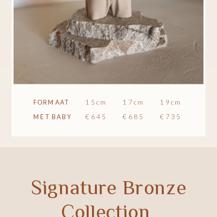
15cm
17cm
19cm
FORMAAT
€645
€685
€735
MET BABY
Signature Bronze
Collection