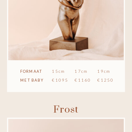
15cm
17cm
19cm
FORMAAT
€1095
€1160
€1250
MET BABY
Frost