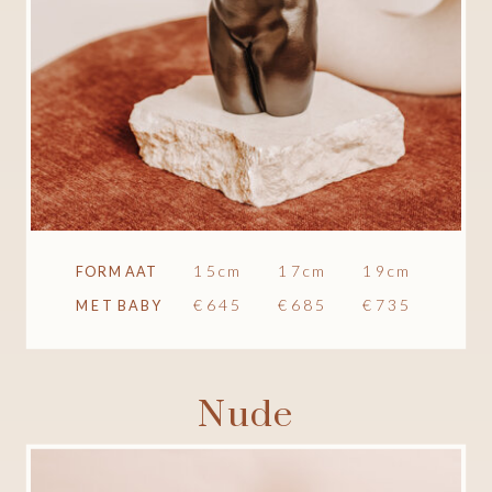
15cm
17cm
19cm
FORMAAT
€645
€685
€735
MET BABY
Nude