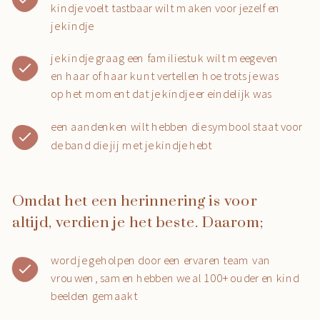
kindje voelt tastbaar wilt maken voor jezelf en
je kindje
je kindje graag een familiestuk wilt meegeven
en haar of haar kunt vertellen hoe trots je was
op het moment dat je kindje er eindelijk was
een aandenken wilt hebben die symbool staat voor
de band die jij met je kindje hebt
Omdat het een herinnering is voor
altijd, verdien je het beste. Daarom;
word je geholpen door een ervaren team van
vrouwen, samen hebben we al 100+ ouder en kind
beelden gemaakt