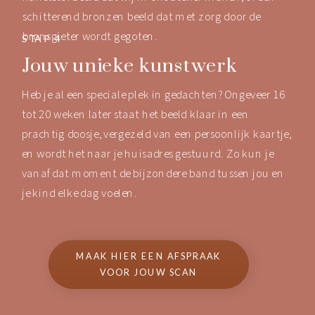
schitterend bronzen beeld dat met zorg door de
bronsgieter wordt gegoten.
STAP 4
Jouw unieke kunstwerk
Heb je al een speciale plek in gedachten? Ongeveer 16
tot 20 weken later staat het beeld klaar in een
prachtig doosje, vergezeld van een persoonlijk kaartje,
en wordt het naar je huisadres gestuurd. Zo kun je
vanaf dat moment de bijzondere band tussen jou en
je kind elke dag voelen.
MAAK HIER EEN AFSPRAAK
VOOR JOUW SCAN