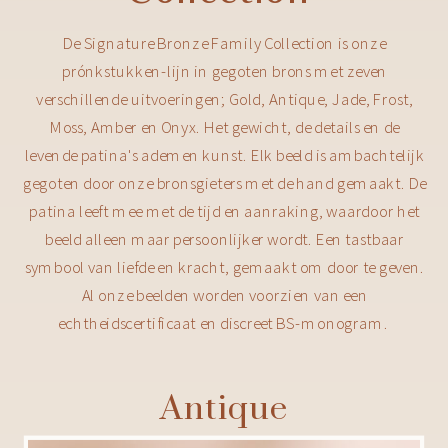
De Signature Bronze Family Collection is onze
prónkstukken-lijn in gegoten brons met zeven
verschillende uitvoeringen; Gold, Antique, Jade, Frost,
Moss, Amber en Onyx. Het gewicht, de details en de
levende patina's ademen kunst. Elk beeld is ambachtelijk
gegoten door onze bronsgieters met de hand gemaakt. De
patina leeft mee met de tijd en aanraking, waardoor het
beeld alleen maar persoonlijker wordt. Een tastbaar
symbool van liefde en kracht, gemaakt om door te geven.
Al onze beelden worden voorzien van een
echtheidscertificaat en discreet BS-monogram.
Antique